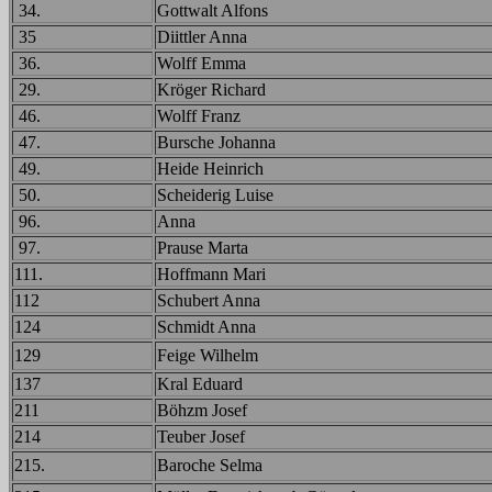
34.
Gottwalt Alfons
35
Diittler Anna
36.
Wolff Emma
29.
Kröger Richard
46.
Wolff Franz
47.
Bursche Johanna
49.
Heide Heinrich
50.
Scheiderig Luise
96.
Anna
97.
Prause Marta
111.
Hoffmann Mari
112
Schubert Anna
124
Schmidt Anna
129
Feige Wilhelm
137
Kral Eduard
211
Böhzm Josef
214
Teuber Josef
215.
Baroche Selma