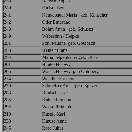
238
Bartsch August
240
Kreisel Berta
241
Neugebauer Maria geb. Kintscher
242
Oder Ernestine
243
Böhm Anna geb. Schuster
249
Webersinn / Heipke
251
Pohl Pauline geb. Götzbach
253
Heinelt Franz
254
Maria Felgenhauer geb. Olbrich
261
Hanke Hedwig
265
Wachs Hedwig geb Goldberg
274
Wendler Friederich
279
Schmelzer Anna geb. Spitzer
283
Bönisch Josef
285
Kuhn Hermann
294
Weese Reinhold
319
Kusnia Karl
333
Krause Anna
345
Rose Julius