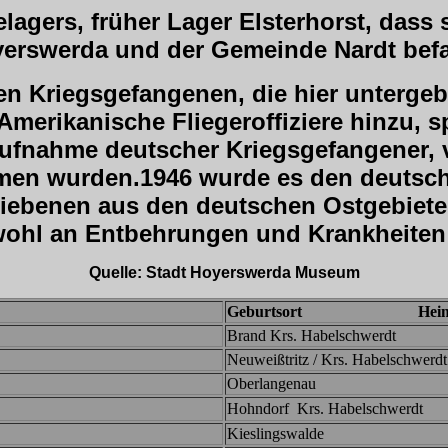
elagers, früher Lager Elsterhorst, dass
erswerda und der Gemeinde Nardt bef
ten Kriegsgefangenen, die hier unterg
Amerikanische Fliegeroffiziere hinzu, 
 Aufnahme deutscher Kriegsgefangener,
men wurden.1946 wurde es den deutsc
riebenen aus den deutschen Ostgebiete
wohl an Entbehrungen und Krankheiten 
Quelle: Stadt Hoyerswerda Museum
Geburtsort Heimat
Brand Krs. Habelschwerdt
Neuweißtritz / Krs. Habelschwerdt
Oberlangenau
Hohndorf Krs. Habelschwerdt
Kieslingswalde