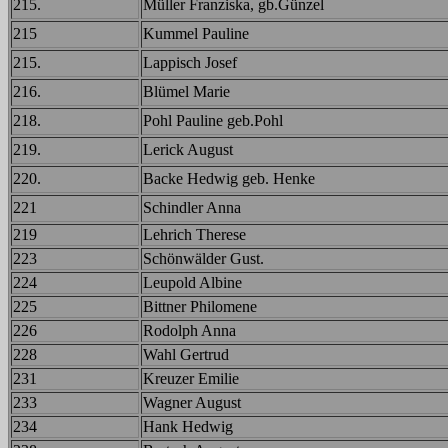
215.
Müller Franziska, gb.Günzel
215
Kummel Pauline
215.
Lappisch Josef
216.
Blümel Marie
218.
Pohl Pauline geb.Pohl
219.
Lerick August
220.
Backe Hedwig geb. Henke
221
Schindler Anna
219
Lehrich Therese
223
Schönwälder Gust.
224
Leupold Albine
225
Bittner Philomene
226
Rodolph Anna
228
Wahl Gertrud
231
Kreuzer Emilie
233
Wagner August
234
Hank Hedwig