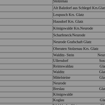
Stolzenau
Alt Balzdorf aus Schlegel Krs.Glat
Leupusch Krs. Glatz
Hausdorf Krs. Glatz
Königswalde Krs.Neurode
Scharfeneck/Neurode
Neurode Grafschaft Glatz
Oberaten Stolzenau Krs. Glatz
Walditz- Stein Neur
Ullersdorf Sora
Reimswaldau Glat
Walditz Gla
Mittelsteine Glat
Neurode
Breslau Glat
Königswalde
Koglau Glat