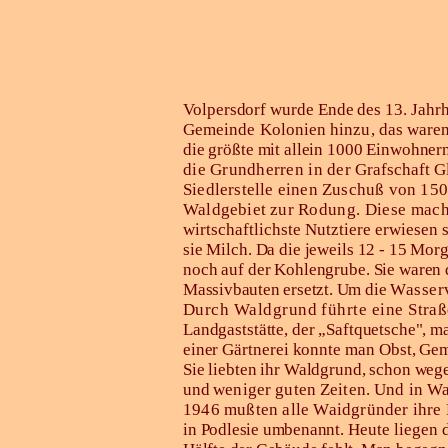
Volpersdorf wurde Ende des 13. Jahr
Gemeinde Kolonien hinzu, das waren
die größte mit allein 1000 Einwohner
die Grundherren in der
Grafschaft G
Siedlerstelle einen Zuschuß von 15
Waldgebiet zur
Rodung. Diese mach
wirtschaftlichste Nutztiere erwiesen
sie Milch. Da die jeweils 12 - 15 Morg
noch auf der Kohlengrube. Sie waren 
Massivbauten ersetzt. Um die
Wasserv
Durch Waldgrund führte eine Straß
Landgaststätte, der „Saftquetsche", m
einer
Gärtnerei konnte man Obst, Ge
Sie liebten ihr Waldgrund, schon weg
und
weniger guten Zeiten. Und in W
1946 mußten alle Waidgründer ihre
in
Podlesie umbenannt.
Heute liegen d